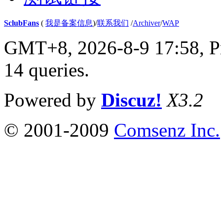
SclubFans
(
我是备案信息
)
/
联系我们
/
Archiver
/
WAP
GMT+8, 2026-8-9 17:58,
P
14 queries
.
Powered by
Discuz!
X3.2
© 2001-2009
Comsenz Inc.