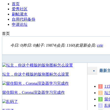
首页
爱秀社区
刷帖灌水
自用代码备份
申请论坛
首页
今日:
0
|
昨日:
0
|
帖子:
19874
|
会员:
1160
|
欢迎新会员:
cete
最新
坛主，你这个模版的版块图标怎么设置
1
留住阳光，Corona渲染器学习完成作
坛
留
乱