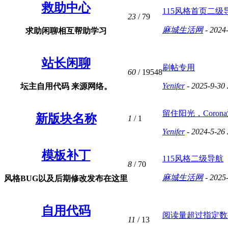
救助中心
115风格首页二级导
23
/ 79
麻城生活网
- 2024
求助闲聊相互帮助学习
站长闲聊
刷帖专用
60
/ 19548
Yenifer
- 2025-9-30 
坛主自用代码 来源网络。
留住阳光，Corona
新版块名称
1
/ 1
Yenifer
- 2024-5-26 
模板补丁
115风格二级导航
8
/ 70
麻城生活网
- 2025
风格BUG以及后期修改发布在这里
自用代码
阅读量超过指定数据
11
/ 13