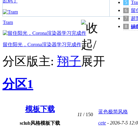
乱码了
Tr
留
超
Tram
ge
镇
留住阳光，Corona渲染器学习完成作
分区版主:
翔子
分区1
模板下载
蓝色极简风格
11
/ 150
cete
- 2026-7-5 12:
sclub风格模板下载